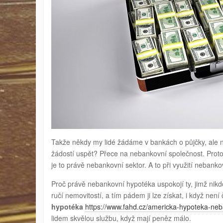
Takže někdy my lidé žádáme v bankách o půjčky, ale n
žádostí uspět? Přece na nebankovní společnost. Protož
je to právě nebankovní sektor. A to při využití nebanko
Proč právě nebankovní hypotéka uspokojí ty, jimž nik
ručí nemovitostí, a tím pádem ji lze získat, i když ne
hypotéka
https://www.fahd.cz/americka-hypoteka-neb
lidem skvělou službu, když mají peněz málo.