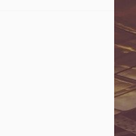
střihy, pro vaší dokonalou siluetu