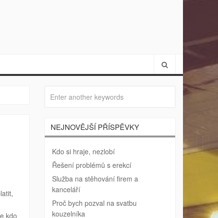
NEJNOVĚJŠÍ PŘÍSPĚVKY
Kdo si hraje, nezlobí
Řešení problémů s erekcí
Služba na stěhování firem a
kanceláří
atit,
Proč bych pozval na svatbu
kouzelníka
že kdo