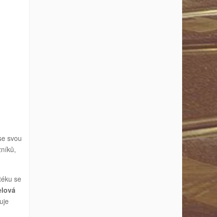
se svou
žníků,
téku se
elová
uje