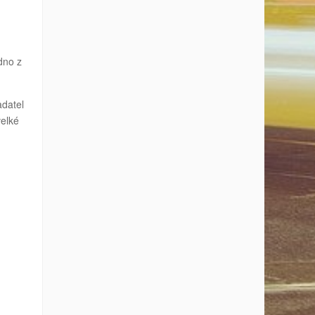
dno z
adatel
velké