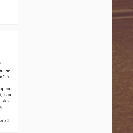
GO
ní se,
ožité
it
oupíme
í, jsme
ostavit
í,
ore