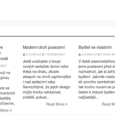
Moderní druh posezení
Bydlet ve vlastním
ve
é
E-CVNS.CZ
1 ROKEM AGO
E-CVNS.CZ
7 ROKY A
nosti
Jestli uvažujete o koupi
V době osamostatňová
 AGO
nových sedaček domů nebo
jsme postaveni před sl
třeba na chatu, zkuste
rozhodnutí, jak si zaříd
vují na
alespoň na chvíli zapřemýšlet
bydlení. Jakmile nast
aujmou
i nad sedacími vaky.
do prvního zaměstnán
Samozřejmě, že jejich design
tak trochu nuceni se p
nce se
může trochu odrazovat,
čelem k otázce bydlen
inantních
zvláště, pokud...
nejčastější...
estliže
ořízením,
Read More
Read M
 More