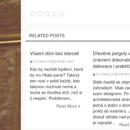
RELATED POSTS
Vlastní dům bez starostí
Dřevěné pergoly 
znamení dokonal
E-CVNS.CZ
8 ROKY AGO
dekorace i praktič
Kdo by nechtěl bydlení, které
E-CVNS.CZ
8 ROKY
by mu říkalo pane? Takový
sen nosí v sobě každý, kdo
Stále častěji se obje
takovou možnost nemá a
zahradách. Však z
touha se člověka drží, než si
svým designem. Po
jí nesplní. Problémem...
architektonické strá
jedná o jeden z dom
Read More
prvků do exteriéru. J
dosud váháte nad p
je nejvyšší...
Read