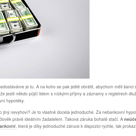
edostáváme je tu. A na koho se pak ještě obrátit, abychom měli šanci 
e jestli někdo půjčí lidem s nízkými příjmy a záznamy v registrech dlu
vní hypotéky.
do jiný nevyhoví? Je to vlastně docela jednoduché. Za nebankovní hypo
ní člověk právě ideálním žadatelem. Taková záruka bohatě stačí. A
neúč
ankovni/
, která je díky jednoduché záruce k dispozici rychle, tak prokaz