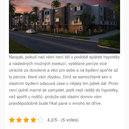
Naopak, pokud nad vámi není bič v podobě splátek hypotéky
a následných možných exekucí, vydělané peníze více
utrácíte za dovolené a věci pro sebe a na bydlení spoříte až
ty peníze, které vám zbydou, čímž se samozřejmě sen o
vlastním bydlení odsouvá zase o nějaký ten pátek dál. Proto
není úplně marné se zamyslet, jestli nejít raději do hypotéky,
než spořit u rodičů, protože váš vlastní domov vám
pravděpodobně bude říkat pane o mnoho let dříve.
4.2/5 - (5 votes)