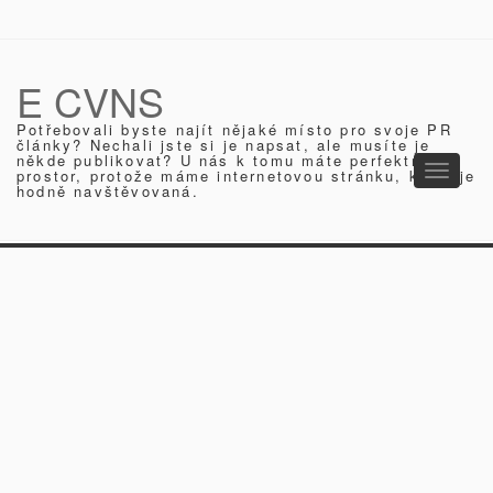
E CVNS
Potřebovali byste najít nějaké místo pro svoje PR
články? Nechali jste si je napsat, ale musíte je
někde publikovat? U nás k tomu máte perfektní
Toggle
prostor, protože máme internetovou stránku, která je
hodně navštěvovaná.
navigati