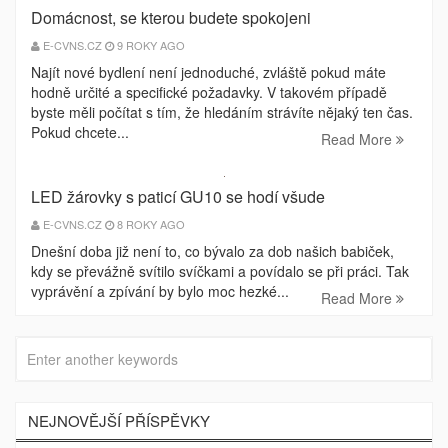
Domácnost, se kterou budete spokojeni
E-CVNS.CZ
9 ROKY AGO
Najít nové bydlení není jednoduché, zvláště pokud máte
hodně určité a specifické požadavky. V takovém případě
byste měli počítat s tím, že hledáním strávíte nějaký ten čas.
Pokud chcete...
Read More
LED žárovky s paticí GU10 se hodí všude
E-CVNS.CZ
8 ROKY AGO
Dnešní doba již není to, co bývalo za dob našich babiček,
kdy se převážně svítilo svíčkami a povídalo se při práci. Tak
vyprávění a zpívání by bylo moc hezké...
Read More
NEJNOVĚJŠÍ PŘÍSPĚVKY