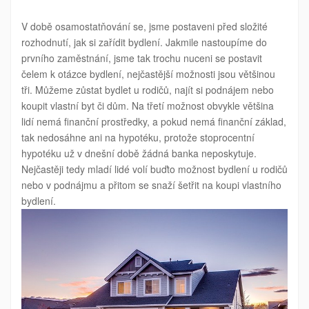
NÁZVEM
BYDLET
VE
V době osamostatňování se, jsme postaveni před složité
VLASTNÍM
rozhodnutí, jak si zařídit
bydlení
. Jakmile nastoupíme do
prvního zaměstnání, jsme tak trochu nuceni se postavit
čelem k otázce bydlení, nejčastější možnosti jsou většinou
tři. Můžeme zůstat bydlet u rodičů, najít si podnájem nebo
koupit vlastní byt či dům. Na třetí možnost obvykle většina
lidí nemá finanční prostředky, a pokud nemá finanční základ,
tak nedosáhne ani na hypotéku, protože stoprocentní
hypotéku už v dnešní době žádná banka neposkytuje.
Nejčastěji tedy mladí lidé volí buďto možnost bydlení u rodičů
nebo v podnájmu a přitom se snaží šetřit na koupi vlastního
bydlení.