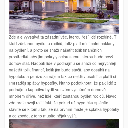
Zde ale vyvstává ta zásadní věc, kterou řeší lidé rozdílně. Ti,
kteří zůstanou bydlet u rodičů, totiž platí minimální náklady
na bydlení, a proto se snaží našetřit tolik finančních
prostředků, aby jim pokryly celou sumu, kterou bude nový
domov stát. Naopak lidé v podnájmu se snaží co nejrychleji
našetřit tolik financí, kolik jim bude stačit, aby dosáhli na
hypotéku a peníze za nájem tak co nejdřív ušetřili a platili si
jimi raději splátky hypotéky. Nutno podotknout, že pak lidé z
podnájmu kupodivu bydlí ve svém vysněném domově
mnohem dříve, než lidé, kteří zůstanou bydlet rodičů. Navíc
zde hraje svoji roli i fakt, že pokud už hypotéku splácíte,
stavíte se k tomu tak, že na prvním místě je splátka hypotéky
a co zbyde, z toho musíte nějak vyžít.