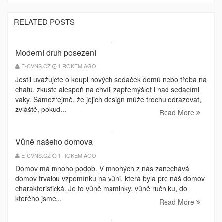
RELATED POSTS
Moderní druh posezení
E-CVNS.CZ
1 ROKEM AGO
Jestli uvažujete o koupi nových sedaček domů nebo třeba na
chatu, zkuste alespoň na chvíli zapřemýšlet i nad sedacími
vaky. Samozřejmě, že jejich design může trochu odrazovat,
zvláště, pokud...
Read More
Vůně našeho domova
E-CVNS.CZ
1 ROKEM AGO
Domov má mnoho podob. V mnohých z nás zanechává
domov trvalou vzpomínku na vůni, která byla pro náš domov
charakteristická. Je to vůně maminky, vůně ručníku, do
kterého jsme...
Read More