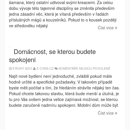
TO
šamana, který ostatní udivoval svými kreacemi. Za celou
NEVIDĚL
NA
dobu vývoje této tajemné disciplíny se změnila především
VLASTNÍ
jedna zásadní věc, která je vítaná především v řadách
OČI
příslušných mágů a kouzelníků. Pokud to o kousek později
ve středověku nějaký
Číst více
Domácnost, se kterou budete
spokojeni
U
9 ROKY AGO
E-CVNS.CZ
KOMENTÁŘE NEJSOU POVOLENÉ
TEXTU
S
Najít nové bydlení není jednoduché, zvláště pokud máte
NÁZVEM
hodně určité a specifické požadavky. V takovém případě
DOMÁCNOST
SE
byste měli počítat s tím, že hledáním strávíte nějaký ten čas.
KTEROU
BUDETE
Pokud chcete takovou stavbu, která bude menší a útulná, je
SPOKOJENI
tu pro Vás ovšem jedna velice zajímavá možnost, se kterou
budete zaručeně nadmíru spokojeni. Mobilní dům může být
Číst více