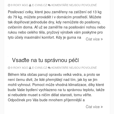
U
9 ROKY AGO
E-CVNS.CZ
KOMENTÁŘE NEJSOU POVOLENÉ
TEXTU
S
Posilovací cviky, které jsou zaměřeny na zatížení od 13 kg
NÁZVEM
do 79 kg, můžete provádět i v domácím prostředí. Můžete
GUMY
NA
tak doplňovat jednoduše dny, kdy nemůžete do posilovny,
CVIČENÍ
JSOU
cvičením doma. Ať už se zaměříte na posilování nohou nebo
IDEÁLNÍ
rukou nebo celého těla, pryžový výrobek vám poskytne pro
A
JEDNODUC
tyto účely maximální komfort. Kdy je guma na
POMŮCKOU
Číst více
PRO
DOKONALÝ
TRÉNINK
Vsaďte na tu správnou péči
U
9 ROKY AGO
E-CVNS.CZ
KOMENTÁŘE NEJSOU POVOLENÉ
TEXTU
S
Během léta občas panují opravdu velká vedra, a proto se
NÁZVEM
není čemu divit, že lidé přemýšlejí nad tím, jak by se jim
VSAĎTE
NA
mohli vyhnout. Pomoct může vhodná klimatizace, díky které
TU
SPRÁVNOU
bude Vaše bydlení vychlazeno na tu správnou teplotu, takže
PÉČI
si nebudete muset s ničím dělat starosti, tomu věřte.
Odpočinek pro Vás bude mnohem příjemnější a
Číst více