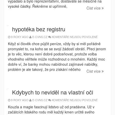
vypadalo a bylo reprezentativní, dostáváte se měsíčně na
vysoké částky. Řekněme si upřímně,
Číst více
hypotéka bez registru
U
9 ROKY AGO
E-CVNS.CZ
KOMENTÁŘE NEJSOU POVOLENÉ
TEXTU
S
Když si člověk chce půjčit peníze, vždy by si měl pořádně
NÁZVEM
promyslet to, na koho se se svojí žádostí obrátí. Přeci jenom
HYPOTÉKA
BEZ
je to věc, kterou není dobré podceňovat, protože volba
REGISTRU
vhodného věřitele může rozhodnout o mnohém. Každý moc
dobře ví, že banky mohou nabídnout zajímavé nabídky,
problém je ale takový, že pro získání něčeho
Číst více
Kdybych to neviděl na vlastní oči
U
9 ROKY AGO
E-CVNS.CZ
KOMENTÁŘE NEJSOU POVOLENÉ
TEXTU
S
Kouzla a magie fascinují lidstvo už od pradávna. Už v
NÁZVEM
začátcích lidského rodu měl každý kmen určitě svého
KDYBYCH