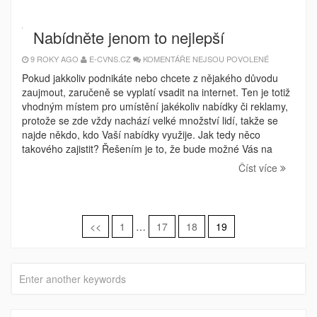
Nabídněte jenom to nejlepší
U
9 ROKY AGO
E-CVNS.CZ
KOMENTÁŘE NEJSOU POVOLENÉ
TEXTU
S
Pokud jakkoliv podnikáte nebo chcete z nějakého důvodu
NÁZVEM
zaujmout, zaručeně se vyplatí vsadit na internet. Ten je totiž
NABÍDNĚTE
JENOM
vhodným místem pro umístění jakékoliv nabídky či reklamy,
TO
NEJLEPŠÍ
protože se zde vždy nachází velké množství lidí, takže se
najde někdo, kdo Vaší nabídky využije. Jak tedy něco
takového zajistit? Řešením je to, že bude možné Vás na
Číst více
Stránkování
<<
1
…
17
18
19
příspěvků