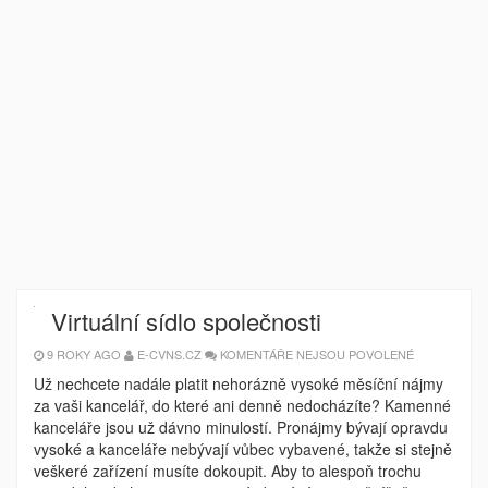
Virtuální sídlo společnosti
U
9 ROKY AGO
E-CVNS.CZ
KOMENTÁŘE NEJSOU POVOLENÉ
TEXTU
S
Už nechcete nadále platit nehorázně vysoké měsíční nájmy
NÁZVEM
za vaši kancelář, do které ani denně nedocházíte? Kamenné
VIRTUÁLNÍ
SÍDLO
kanceláře jsou už dávno minulostí. Pronájmy bývají opravdu
SPOLEČNOS
vysoké a kanceláře nebývají vůbec vybavené, takže si stejně
veškeré zařízení musíte dokoupit. Aby to alespoň trochu