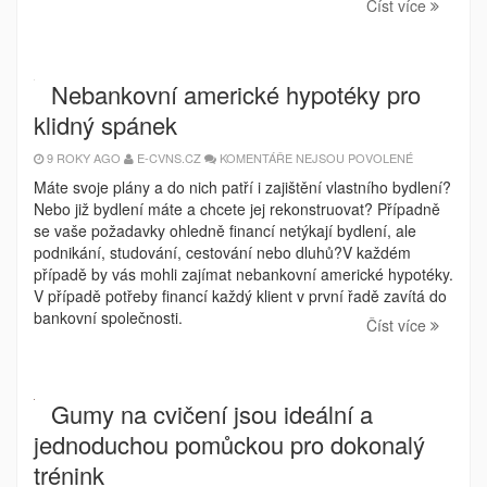
Číst více
Nebankovní americké hypotéky pro
klidný spánek
U
9 ROKY AGO
E-CVNS.CZ
KOMENTÁŘE NEJSOU POVOLENÉ
TEXTU
S
Máte svoje plány a do nich patří i zajištění vlastního bydlení?
NÁZVEM
Nebo již bydlení máte a chcete jej rekonstruovat? Případně
NEBANKOVN
AMERICKÉ
se vaše požadavky ohledně financí netýkají bydlení, ale
HYPOTÉKY
PRO
podnikání, studování, cestování nebo dluhů?V každém
KLIDNÝ
případě by vás mohli zajímat nebankovní americké hypotéky.
SPÁNEK
V případě potřeby financí každý klient v první řadě zavítá do
bankovní společnosti.
Číst více
Gumy na cvičení jsou ideální a
jednoduchou pomůckou pro dokonalý
trénink