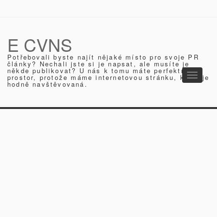
E CVNS
Potřebovali byste najít nějaké místo pro svoje PR
články? Nechali jste si je napsat, ale musíte je
někde publikovat? U nás k tomu máte perfektní
Toggle
prostor, protože máme internetovou stránku, která je
hodně navštěvovaná.
navigati