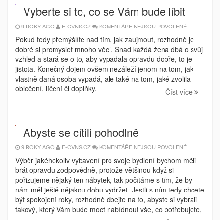
Vyberte si to, co se Vám bude líbit
U
9 ROKY AGO
E-CVNS.CZ
KOMENTÁŘE NEJSOU POVOLENÉ
TEXTU
S
Pokud tedy přemýšlíte nad tím, jak zaujmout, rozhodně je
NÁZVEM
dobré si promyslet mnoho věcí. Snad každá žena dbá o svůj
VYBERTE
SI
vzhled a stará se o to, aby vypadala opravdu dobře, to je
TO,
CO
jistota. Konečný dojem ovšem nezáleží jenom na tom, jak
SE
vlastně daná osoba vypadá, ale také na tom, jaké zvolila
VÁM
BUDE
oblečení, líčení či doplňky.
LÍBIT
Číst více
Abyste se cítili pohodlně
U
9 ROKY AGO
E-CVNS.CZ
KOMENTÁŘE NEJSOU POVOLENÉ
TEXTU
S
Výběr jakéhokoliv vybavení pro svoje bydlení bychom měli
NÁZVEM
brát opravdu zodpovědně, protože většinou když si
ABYSTE
SE
pořizujeme nějaký ten nábytek, tak počítáme s tím, že by
CÍTILI
POHODLNĚ
nám měl ještě nějakou dobu vydržet. Jestli s ním tedy chcete
být spokojení roky, rozhodně dbejte na to, abyste si vybrali
takový, který Vám bude moct nabídnout vše, co potřebujete,