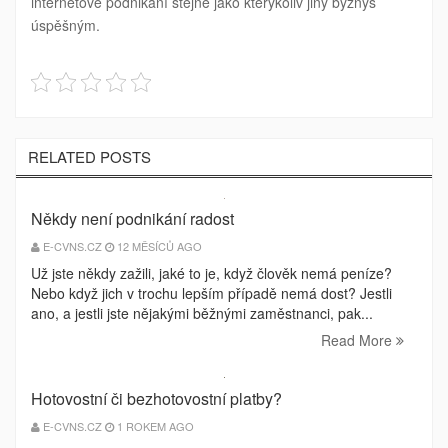
internetové podnikání stejně jako kterýkoliv jiný byznys
úspěšným.
RELATED POSTS
Někdy není podnikání radost
E-CVNS.CZ
12 MĚSÍCŮ AGO
Už jste někdy zažili, jaké to je, když člověk nemá peníze?
Nebo když jich v trochu lepším případě nemá dost? Jestli
ano, a jestli jste nějakými běžnými zaměstnanci, pak...
Read More
Hotovostní či bezhotovostní platby?
E-CVNS.CZ
1 ROKEM AGO