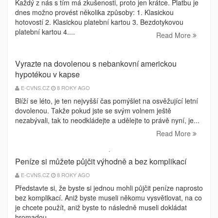
Každý z nás s tím má zkušenosti, proto jen krátce. Platbu je
dnes možno provést několika způsoby: 1. Klasickou
hotovostí 2. Klasickou platební kartou 3. Bezdotykovou
platební kartou 4....
Read More
Vyrazte na dovolenou s nebankovní americkou
hypotékou v kapse
E-CVNS.CZ
8 ROKY AGO
Blíží se léto, je ten nejvyšší čas pomýšlet na osvěžující letní
dovolenou. Takže pokud jste se svým volnem ještě
nezabývali, tak to neodkládejte a udělejte to právě nyní, je...
Read More
Peníze si můžete půjčit výhodně a bez komplikací
E-CVNS.CZ
8 ROKY AGO
Představte si, že byste si jednou mohli půjčit peníze naprosto
bez komplikací. Aniž byste museli někomu vysvětlovat, na co
je chcete použít, aniž byste to následně museli dokládat
hromadou...