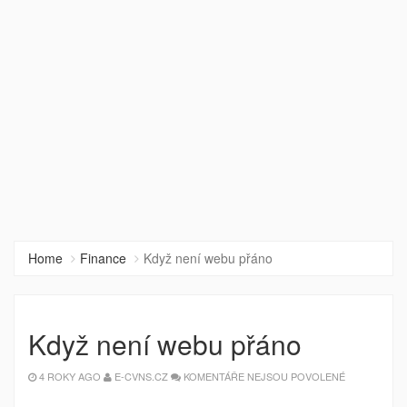
Home
Finance
Když není webu přáno
Když není webu přáno
U
4 ROKY AGO
E-CVNS.CZ
KOMENTÁŘE NEJSOU POVOLENÉ
TEXTU
S