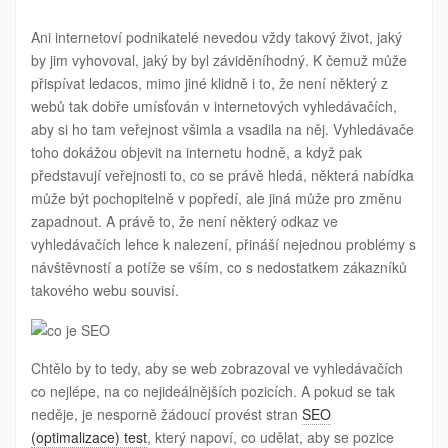
NÁZVEM
KDYŽ
NENÍ
Ani internetoví podnikatelé nevedou vždy takový život, jaký
WEBU
PŘÁNO
by jim vyhovoval, jaký by byl záviděníhodný. K čemuž může
přispívat ledacos, mimo jiné klidně i to, že není některý z
webů tak dobře umísťován v internetových vyhledávačích,
aby si ho tam veřejnost všimla a vsadila na něj. Vyhledávače
toho dokážou objevit na internetu hodně, a když pak
představují veřejnosti to, co se právě hledá, některá nabídka
může být pochopitelně v popředí, ale jiná může pro změnu
zapadnout. A právě to, že není některý odkaz ve
vyhledávačích lehce k nalezení, přináší nejednou problémy s
návštěvností a potíže se vším, co s nedostatkem zákazníků
takového webu souvisí.
Chtělo by to tedy, aby se web zobrazoval ve vyhledávačích
co nejlépe, na co nejideálnějších pozicích. A pokud se tak
neděje, je nesporně žádoucí provést stran
SEO
(optimalizace) test
, který napoví, co udělat, aby se pozice