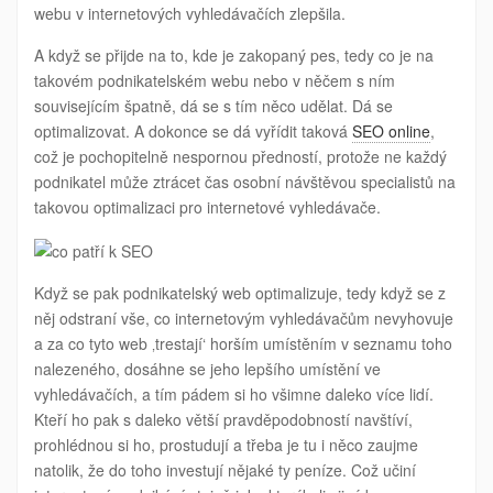
webu v internetových vyhledávačích zlepšila.
A když se přijde na to, kde je zakopaný pes, tedy co je na
takovém podnikatelském webu nebo v něčem s ním
souvisejícím špatně, dá se s tím něco udělat. Dá se
optimalizovat. A dokonce se dá vyřídit taková
SEO online
,
což je pochopitelně nespornou předností, protože ne každý
podnikatel může ztrácet čas osobní návštěvou specialistů na
takovou optimalizaci pro internetové vyhledávače.
Když se pak podnikatelský web optimalizuje, tedy když se z
něj odstraní vše, co internetovým vyhledávačům nevyhovuje
a za co tyto web ‚trestají‘ horším umístěním v seznamu toho
nalezeného, dosáhne se jeho lepšího umístění ve
vyhledávačích, a tím pádem si ho všimne daleko více lidí.
Kteří ho pak s daleko větší pravděpodobností navštíví,
prohlédnou si ho, prostudují a třeba je tu i něco zaujme
natolik, že do toho investují nějaké ty peníze. Což učiní