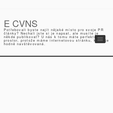
E CVNS
Potřebovali byste najít nějaké místo pro svoje PR
články? Nechali jste si je napsat, ale musíte je
někde publikovat? U nás k tomu máte perfektní
Toggle
prostor, protože máme internetovou stránku, která je
hodně navštěvovaná.
navigati