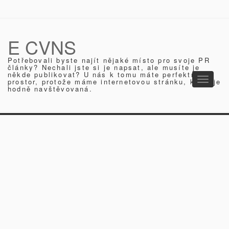
E CVNS
Potřebovali byste najít nějaké místo pro svoje PR
články? Nechali jste si je napsat, ale musíte je
někde publikovat? U nás k tomu máte perfektní
Toggle
prostor, protože máme internetovou stránku, která je
hodně navštěvovaná.
navigati