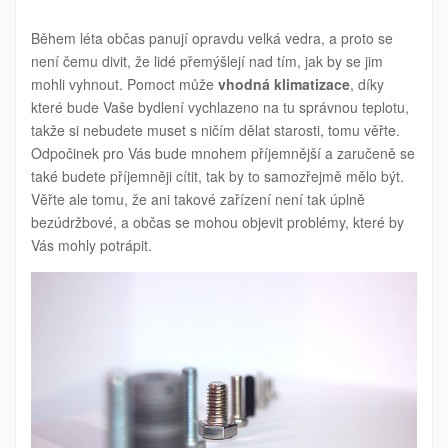
NÁZVEM
VSAĎTE
NA
Během léta občas panují opravdu velká vedra, a proto se
TU
SPRÁVNOU
není čemu divit, že lidé přemýšlejí nad tím, jak by se jim
PÉČI
mohli vyhnout. Pomoct může
vhodná klimatizace
, díky
které bude Vaše bydlení vychlazeno na tu správnou teplotu,
takže si nebudete muset s ničím dělat starosti, tomu věřte.
Odpočinek pro Vás bude mnohem příjemnější a zaručeně se
také budete příjemněji cítit, tak by to samozřejmě mělo být.
Věřte ale tomu, že ani takové zařízení není tak úplně
bezúdržbové, a občas se mohou objevit problémy, které by
Vás mohly potrápit.