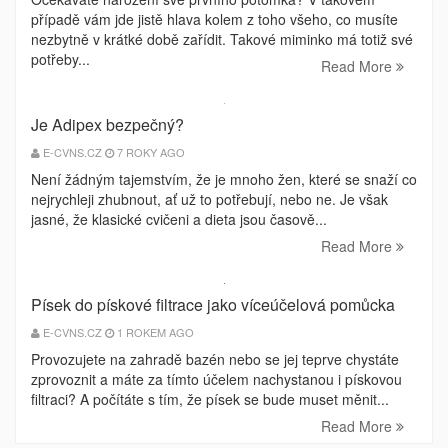
případě vám jde jistě hlava kolem z toho všeho, co musíte
nezbytně v krátké době zařídit. Takové miminko má totiž své
potřeby...
Read More
Je Adipex bezpečný?
E-CVNS.CZ
7 ROKY AGO
Není žádným tajemstvím, že je mnoho žen, které se snaží co
nejrychleji zhubnout, ať už to potřebují, nebo ne. Je však
jasné, že klasické cvičeni a dieta jsou časově...
Read More
Písek do pískové filtrace jako víceúčelová pomůcka
E-CVNS.CZ
1 ROKEM AGO
Provozujete na zahradě bazén nebo se jej teprve chystáte
zprovoznit a máte za tímto účelem nachystanou i pískovou
filtraci? A počítáte s tím, že písek se bude muset měnit...
Read More