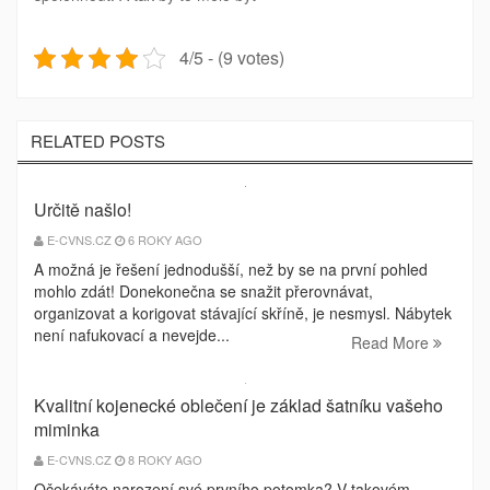
4/5 - (9 votes)
RELATED POSTS
Určitě našlo!
E-CVNS.CZ
6 ROKY AGO
A možná je řešení jednodušší, než by se na první pohled
mohlo zdát! Donekonečna se snažit přerovnávat,
organizovat a korigovat stávající skříně, je nesmysl. Nábytek
není nafukovací a nevejde...
Read More
Kvalitní kojenecké oblečení je základ šatníku vašeho
miminka
E-CVNS.CZ
8 ROKY AGO
Očekáváte narození své prvního potomka? V takovém